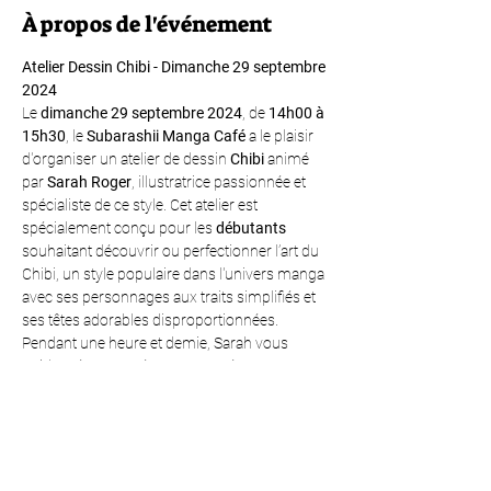
À propos de l'événement
Atelier Dessin Chibi - Dimanche 29 septembre 
2024
Le 
dimanche 29 septembre 2024
, de 
14h00 à 
15h30
, le 
Subarashii Manga Café
 a le plaisir 
d'organiser un atelier de dessin 
Chibi
 animé 
par 
Sarah Roger
, illustratrice passionnée et 
spécialiste de ce style. Cet atelier est 
spécialement conçu pour les 
débutants
souhaitant découvrir ou perfectionner l’art du 
Chibi, un style populaire dans l'univers manga 
avec ses personnages aux traits simplifiés et 
ses têtes adorables disproportionnées.
Pendant une heure et demie, Sarah vous 
guidera étape par étape pour créer votre 
propre personnage Chibi, en partageant ses 
techniques et astuces pour capturer l'essence 
de ce style si mignon et expressif. Vous 
repartirez avec une meilleure compréhension 
des proportions et des expressions qui 