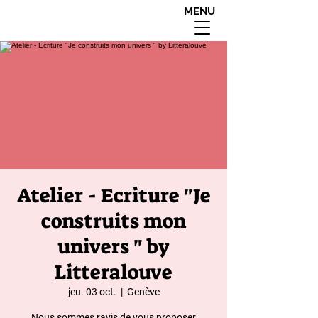
MENU
interdit aux moins de
18 ans apres 20h00
Atelier - Ecriture "Je
construits mon
univers " by
Litteralouve
jeu. 03 oct.
  |  
Genève
Nous sommes ravis de vous proposer