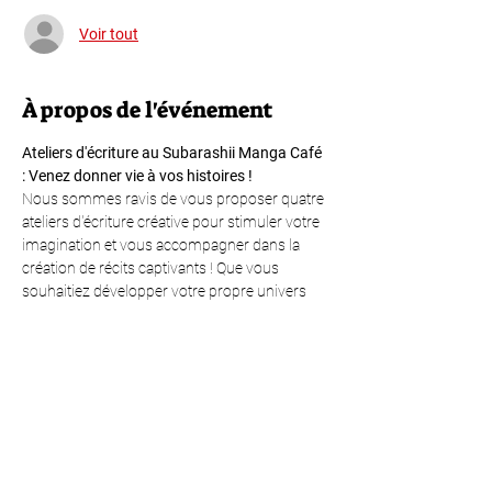
Voir tout
À propos de l'événement
Ateliers d'écriture au Subarashii Manga Café 
: Venez donner vie à vos histoires !
Nous sommes ravis de vous proposer quatre 
ateliers d'écriture créative pour stimuler votre 
imagination et vous accompagner dans la 
création de récits captivants ! Que vous 
souhaitiez développer votre propre univers 
ou écrire la plus belle des romances, ces 
ateliers sont faits pour vous !
Jours et horaires :
 Les ateliers auront lieu 
 en fin de journée, 
pour une durée de 
. Ces horaires sont adaptés 
pour permettre à chacun de venir après le 
travail ou les cours.
les jeudis
à partir de 
18h00
1h30