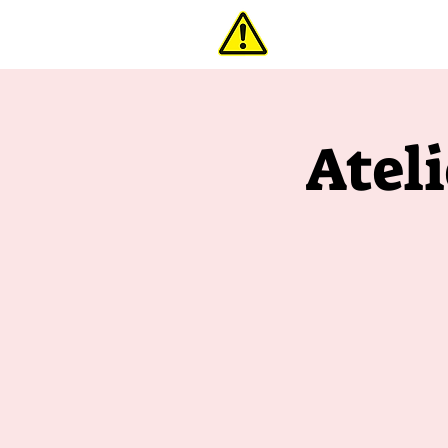
interdi
Atel