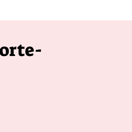
apres 20h00
orte-