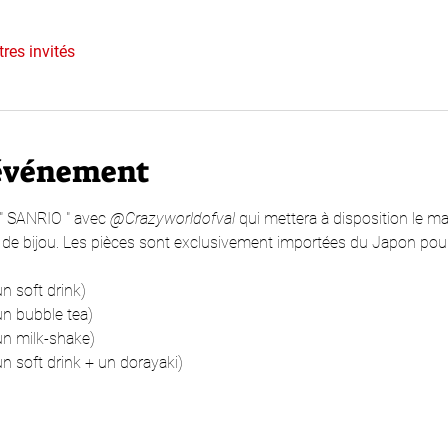
tres invités
'événement
 " SANRIO " avec 
@Crazyworldofval
 qui mettera à disposition le ma
 de bijou. Les pièces sont exclusivement importées du Japon pour 
un soft drink)
un bubble tea)
un milk-shake)
un soft drink + un dorayaki)