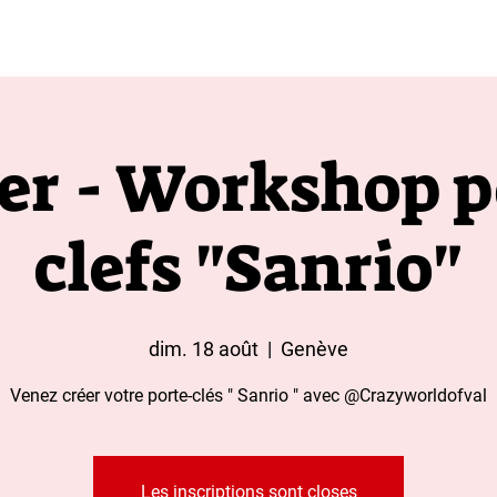
t aux moins de 18 ans 
ier - Workshop p
clefs "Sanrio"
dim. 18 août
  |  
Genève
Venez créer votre porte-clés " Sanrio " avec @Crazyworldofval
Les inscriptions sont closes