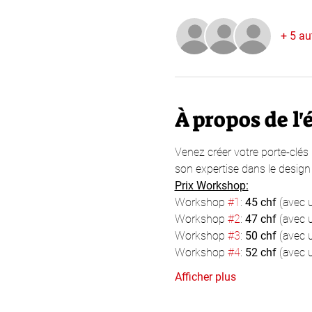
+ 5 au
À propos de l
Venez créer votre porte-clés
son expertise dans le design
Prix Workshop:
Workshop 
#1
: 
45 chf
 (avec 
Workshop 
#2
: 
47 chf 
(avec 
Workshop 
#3
: 
50 chf
 (avec 
Workshop 
#4
: 
52 chf
 (avec 
Afficher plus