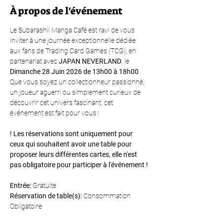
À propos de l'événement
Le Subarashii Manga Café est ravi de vous 
inviter à une journée exceptionnelle dédiée 
aux fans de Trading Card Games (TCG), en 
partenariat avec 
JAPAN NEVERLAND
, le 
Dimanche 28 Juin 2026 de 13h00 à 18h00
. 
Que vous soyez un collectionneur passionné, 
un joueur aguerri ou simplement curieux de 
découvrir cet univers fascinant, cet 
événement est fait pour vous !
! Les réservations sont uniquement pour 
ceux qui souhaitent avoir une table pour 
proposer leurs différentes cartes, elle n'est 
pas obligatoire pour participer à l'événement !
Entrée:
 Gratuite
Réservation de table(s):
 Consommation 
Obligatoire