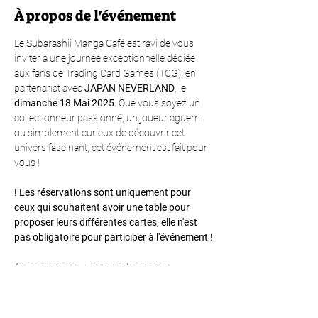
À propos de l'événement
Le Subarashii Manga Café est ravi de vous 
inviter à une journée exceptionnelle dédiée 
aux fans de Trading Card Games (TCG), en 
partenariat avec 
JAPAN NEVERLAND
, le 
dimanche 18 Mai 2025
. Que vous soyez un 
collectionneur passionné, un joueur aguerri 
ou simplement curieux de découvrir cet 
univers fascinant, cet événement est fait pour 
vous !
! Les réservations sont uniquement pour 
ceux qui souhaitent avoir une table pour 
proposer leurs différentes cartes, elle n'est 
pas obligatoire pour participer à l'événement !
Au programme, une grande session 
d'échanges et de ventes de cartes où chacun 
pourra apporter ses collections pour les 
vendre ou les échanger. C'est l'occasion idéale 