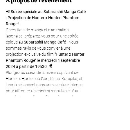
À propos de l'événement
📢 
Soirée spéciale au Subarashii Manga Café 
: Projection de Hunter x Hunter: Phantom 
Rouge !
Chers fans de manga et d’animation 
japonaise, préparez-vous pour une soirée 
épique au 
Subarashii Manga Café
 ! Nous 
sommes ravis de vous convier à une 
projection exclusive du film 
"Hunter x Hunter: 
Phantom Rouge"
 le 
mercredi 4 septembre 
2024 à partir de 19h30
. 🎥
Plongez au cœur de l’univers captivant de 
Hunter x Hunter, où Gon, Killua, Kurapika, et 
Leorio se lancent dans une aventure intense 
pour affronter un ennemi redoutable lié au 
passé de Kurapika. Ce film, mêlant action, 
suspense, et émotions, est un incontournable 
pour tout fan de la série.
Pour que vous puissiez profiter pleinement de 
cette projection dans les meilleures 
conditions, nous vous proposons de réserver 