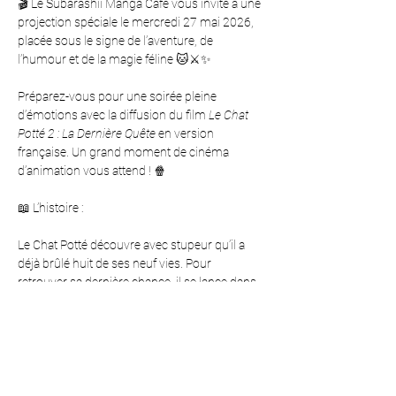
🎬 Le Subarashii Manga Café vous invite à une 
projection spéciale le mercredi 27 mai 2026, 
placée sous le signe de l’aventure, de 
l’humour et de la magie féline 🐱⚔️✨
Préparez-vous pour une soirée pleine 
d’émotions avec la diffusion du film 
Le Chat 
Potté 2 : La Dernière Quête
 en version 
française. Un grand moment de cinéma 
d’animation vous attend ! 🍿
📖 L’histoire :
Le Chat Potté découvre avec stupeur qu’il a 
déjà brûlé huit de ses neuf vies. Pour 
retrouver sa dernière chance, il se lance dans 
une quête épique à la recherche de l’Étoile à 
vœux légendaire. Accompagné de nouveaux 
alliés aussi attachants qu’imprévisibles, il 
devra affronter de redoutables ennemis et 
apprendre ce qui compte vraiment dans la vie.