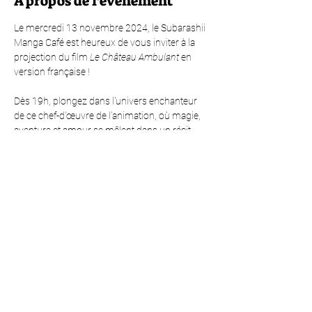
À propos de l'événement
Le mercredi 13 novembre 2024, le Subarashii 
Manga Café est heureux de vous inviter à la 
projection du film 
Le Château Ambulant
 en 
version française ! 
Dès 19h, plongez dans l'univers enchanteur 
de ce chef-d'œuvre de l'animation, où magie, 
aventure et amour se mêlent dans un récit 
captivant et visuellement époustouflant.Cet 
événement est gratuit, alors venez nombreux 
pour partager cette expérience 
cinématographique dans une ambiance 
conviviale et immersive.
Réservez dès maintenant pour vous assurer 
une place, et rejoignez-nous pour une soirée 
spéciale 
Le Château Ambulant
 !