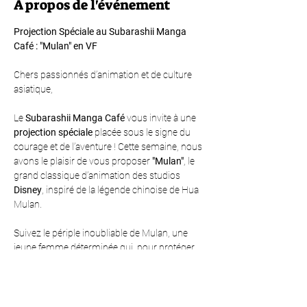
À propos de l'événement
Projection Spéciale au Subarashii Manga 
Café : "Mulan" en VF
Chers passionnés d’animation et de culture 
asiatique,
Le 
Subarashii Manga Café
 vous invite à une 
projection spéciale
 placée sous le signe du 
courage et de l’aventure ! Cette semaine, nous 
avons le plaisir de vous proposer 
"Mulan"
, le 
grand classique d’animation des studios 
Disney
, inspiré de la légende chinoise de Hua 
Mulan.
Suivez le périple inoubliable de Mulan, une 
jeune femme déterminée qui, pour protéger 
son père, se déguise en soldat et prend sa 
place dans l'armée impériale. Entre humour, 
action et émotion, ce chef-d’œuvre vous 
plongera dans une épopée captivante, portée 