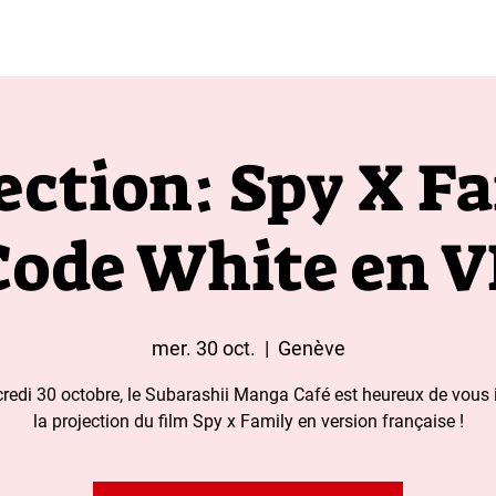
t aux moins de 18 ans 
ection: Spy X F
Code White en V
mer. 30 oct.
  |  
Genève
redi 30 octobre, le Subarashii Manga Café est heureux de vous i
la projection du film Spy x Family en version française !