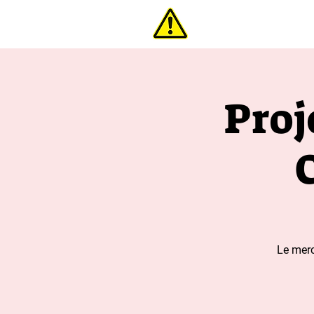
interdi
Proj
Le merc