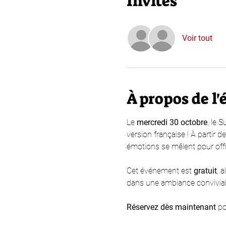
Invités
Voir tout
À propos de l
Le 
mercredi 30 octobre
, le 
version française ! À partir de
émotions se mêlent pour off
Cet événement est 
gratuit
, 
dans une ambiance convivial
Réservez dès maintenant
 po