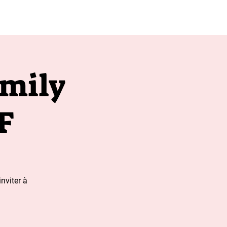
apres 20h00
amily
F
nviter à