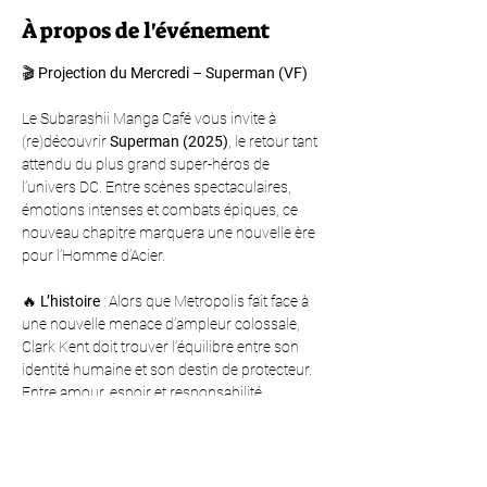
À propos de l'événement
🎬 
Projection du Mercredi – Superman (VF)
Le Subarashii Manga Café vous invite à 
(re)découvrir 
Superman (2025)
, le retour tant 
attendu du plus grand super-héros de 
l’univers DC. Entre scènes spectaculaires, 
émotions intenses et combats épiques, ce 
nouveau chapitre marquera une nouvelle ère 
pour l’Homme d’Acier.
🔥 
L’histoire
 : Alors que Metropolis fait face à 
une nouvelle menace d’ampleur colossale, 
Clark Kent doit trouver l’équilibre entre son 
identité humaine et son destin de protecteur. 
Entre amour, espoir et responsabilité, 
Superman affrontera des ennemis 
redoutables et des choix qui définiront l’avenir 
de l’humanité.