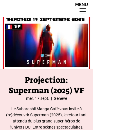
MENU
interdit aux moins de
18 ans apres 20h00
Projection:
Superman (2025) VF
mer. 17 sept.
  |  
Genève
Le Subarashii Manga Café vous invite à
(re)découvrir Superman (2025), le retour tant
attendu du plus grand super-héros de
l’univers DC. Entre scènes spectaculaires,