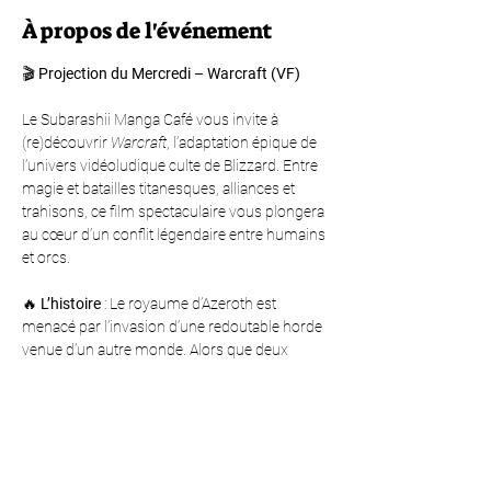
À propos de l'événement
🎬 
Projection du Mercredi – Warcraft (VF)
Le Subarashii Manga Café vous invite à 
(re)découvrir 
Warcraft
, l’adaptation épique de 
l’univers vidéoludique culte de Blizzard. Entre 
magie et batailles titanesques, alliances et 
trahisons, ce film spectaculaire vous plongera 
au cœur d’un conflit légendaire entre humains 
et orcs.
🔥 
L’histoire
 : Le royaume d’Azeroth est 
menacé par l’invasion d’une redoutable horde 
venue d’un autre monde. Alors que deux 
civilisations s’affrontent, héros et ennemis 
devront faire des choix qui scelleront le destin 
de leurs peuples… et du monde.
📅 
Date
 : Mercredi 10 septembre 2025
🕒 
Horaires
 : Ouverture des portes à 19h30 – 