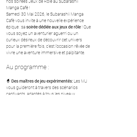
nos soirées Jeux de Rôle au Subarashii 
Manga Café !
Samedi 30 Mai 2026, le Subarashii Manga 
Café vous invite à une nouvelle expérience 
épique : sa 
soirée dédiée aux jeux de rôle
 ! Que 
vous soyez un aventurier aguerri ou un 
curieux désireux de découvrir cet univers 
pour la première fois, c’est l’occasion rêvée de 
vivre une aventure immersive et palpitante.
Au programme :
🧙 
Des maîtres de jeu expérimentés: 
Les MJ 
vous guideront à travers des scénarios 
captivants, adaptés à tous les niveaux.
🎲 
Un choix varié de jeux: 
Explorez des 
mondes fantastiques ou horrifiques : plongez 
dans le mystère avec 
Harry Potter
, frissonnez 
avec 
L’Appel de Cthulhu
, survivez dans 
l’espace avec 
Mothership
, et découvrez 
d’autres surprises préparées pour vous.