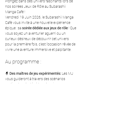
Plongez dans des univers fascinants lors de 
nos soirées Jeux de Rôle au Subarashii 
Manga Café !
Vendredi 19 Juin 2026, le Subarashii Manga 
Café vous invite à une nouvelle expérience 
épique : sa 
soirée dédiée aux jeux de rôle
 ! Que 
vous soyez un aventurier aguerri ou un 
curieux désireux de découvrir cet univers 
pour la première fois, c’est l’occasion rêvée de 
vivre une aventure immersive et palpitante.
Au programme :
🧙 
Des maîtres de jeu expérimentés: 
Les MJ 
vous guideront à travers des scénarios 
captivants, adaptés à tous les niveaux.
🎲 
Un choix varié de jeux: 
Explorez des 
mondes fantastiques ou horrifiques : plongez 
dans le mystère avec 
Harry Potter
, frissonnez 
avec 
L’Appel de Cthulhu
, survivez dans 
l’espace avec 
Mothership
, et découvrez 