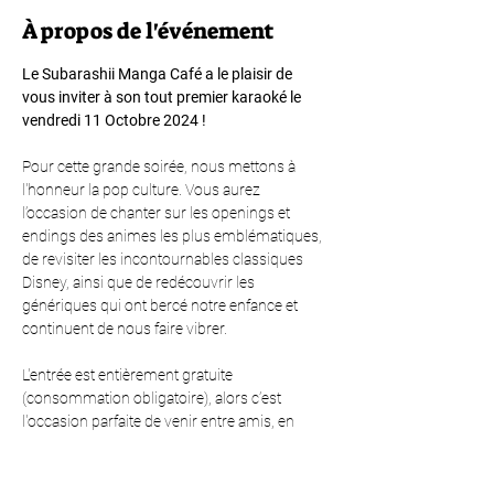
À propos de l'événement
Le Subarashii Manga Café a le plaisir de 
vous inviter à son tout premier karaoké le 
vendredi 11 Octobre 2024 ! 
Pour cette grande soirée, nous mettons à 
l'honneur la pop culture. Vous aurez 
l’occasion de chanter sur les openings et 
endings des animes les plus emblématiques, 
de revisiter les incontournables classiques 
Disney, ainsi que de redécouvrir les 
génériques qui ont bercé notre enfance et 
continuent de nous faire vibrer.
L'entrée est entièrement gratuite 
(consommation obligatoire), alors c’est 
l'occasion parfaite de venir entre amis, en 
famille ou en solo pour profiter d’un moment 
unique. Que vous soyez un passionné de 
musique, un amateur de pop culture, ou 