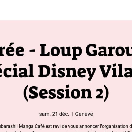
t aux moins de 18 ans 
rée - Loup Garo
cial Disney Vil
(Session 2)
sam. 21 déc.
  |  
Genève
barashii Manga Café est ravi de vous annoncer l'organisation 