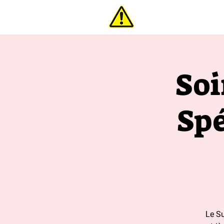
interdi
Soi
Spé
Le Su