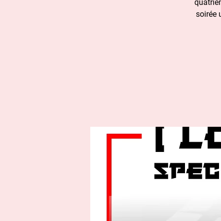
quatriè
soirée 