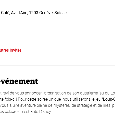
Coté, Av. d'Aïre, 1203 Genève, Suisse
utres invités
'événement
 ravi de vous annoncer l'organisation de son quatrième jeu du L
 fois-ci ! Pour cette soirée unique, nous utiliserons le jeu 
"Loup-G
vous à une aventure pleine de mystères, de stratégie et de rires, p
es célèbres méchants Disney.