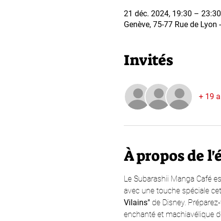
21 déc. 2024, 19:30 – 23:30
Genève, 75-77 Rue de Lyon - 
Invités
+ 19 a
À propos de l
Le Subarashii Manga Café est
avec une touche spéciale cette
Vilains"
 de Disney. Préparez-
enchanté et machiavélique d