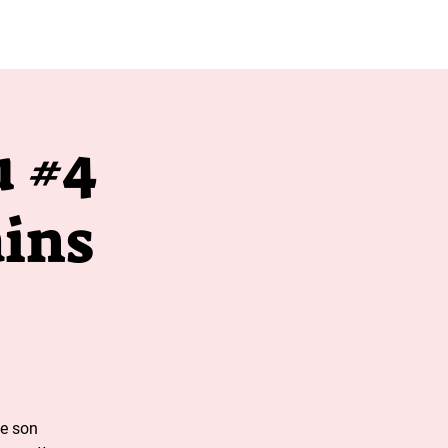
apres 20h00
u #4
ains
de son