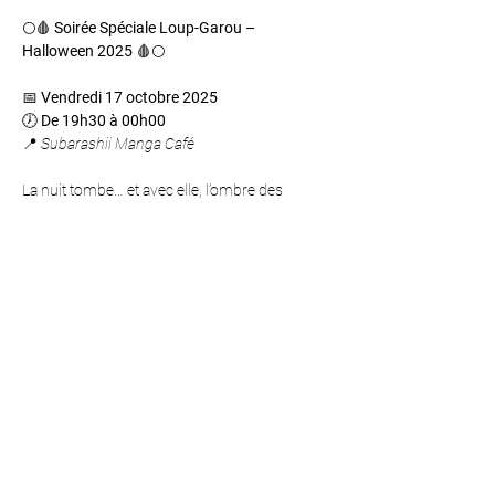
🌕🩸 
Soirée Spéciale Loup-Garou – 
Halloween 2025
 🩸🌕
📅 
Vendredi 17 octobre 2025
🕖 
De 19h30 à 00h00
📍 
Subarashii Manga Café
La nuit tombe… et avec elle, l’ombre des 
créatures qui rôdent dans les bois. Oserez-
vous entrer dans le village maudit pour 
participer à une version 
unique et 
terrifiante
 du jeu 
Loup-Garou
 ?
Dans ce scénario inédit, les joueurs se 
partagent en deux camps :
Afficher plus