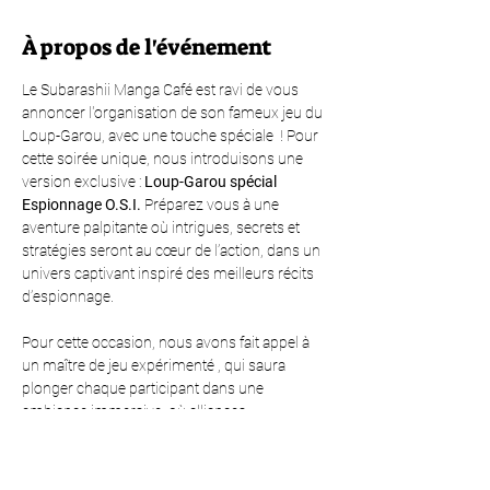
À propos de l'événement
Le Subarashii Manga Café est ravi de vous 
annoncer l'organisation de son fameux jeu du 
Loup-Garou, avec une touche spéciale  ! Pour 
cette soirée unique, nous introduisons une 
version exclusive : 
Loup-Garou spécial 
Espionnage O.S.I.
 Préparez vous à une 
aventure palpitante où intrigues, secrets et 
stratégies seront au cœur de l’action, dans un 
univers captivant inspiré des meilleurs récits 
d’espionnage.
Pour cette occasion, nous avons fait appel à 
un maître de jeu expérimenté , qui saura 
plonger chaque participant dans une 
ambiance immersive, où alliances 
stratégiques et trahisons rythmeront la soirée. 
Dans cette version, les rôles classiques du 
Loup-Garou sont revisités pour inclure des 