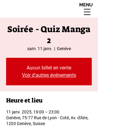
MENU
interdit aux moins de
18 ans apres 20h00
Soirée - Quiz Manga
2
sam. 11 janv.
  |  
Genève
Aucun billet en vente
Voir d'autres événements
Heure et lieu
11 janv. 2025, 19:00 – 23:00
Genève, 75-77 Rue de Lyon - Coté, Av. d'Aïre,
1203 Genève, Suisse