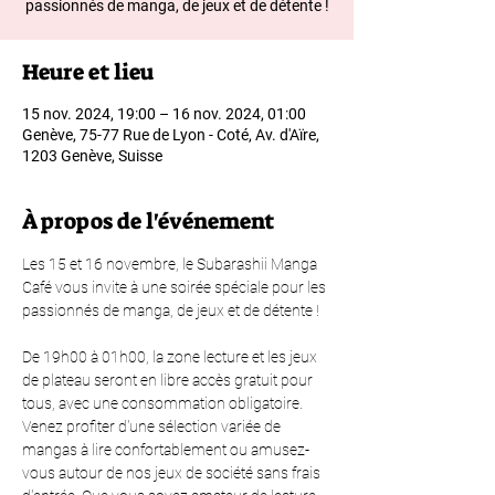
passionnés de manga, de jeux et de détente !
Heure et lieu
15 nov. 2024, 19:00 – 16 nov. 2024, 01:00
Genève, 75-77 Rue de Lyon - Coté, Av. d'Aïre,
1203 Genève, Suisse
À propos de l'événement
Les 15 et 16 novembre, le Subarashii Manga 
Café vous invite à une soirée spéciale pour les 
passionnés de manga, de jeux et de détente ! 
De 19h00 à 01h00, la zone lecture et les jeux 
de plateau seront en libre accès gratuit pour 
tous, avec une consommation obligatoire. 
Venez profiter d'une sélection variée de 
mangas à lire confortablement ou amusez-
vous autour de nos jeux de société sans frais 