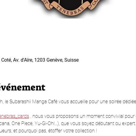
Coté, Av. d'Aïre, 1203 Genève, Suisse
'événement
h, le Subarashii Manga Café vous accueille pour une soirée dédiée
enebras_cards
 , nous vous proposons un moment convivial pour é
rcana, One Piece, Yu-Gi-Oh!...), que vous soyez débutant ou expert
ueurs, et pourquoi pas, étoffer votre collection !  