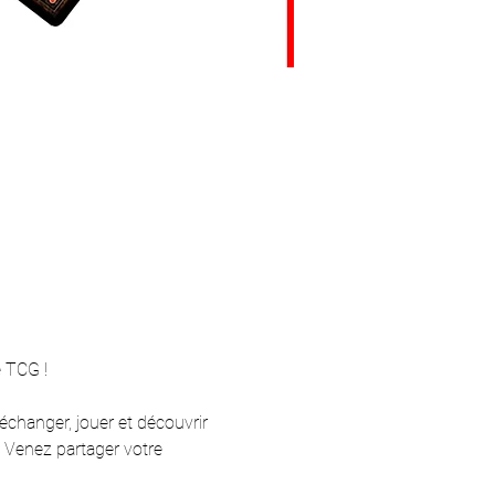
 TCG !  
changer, jouer et découvrir 
. Venez partager votre 