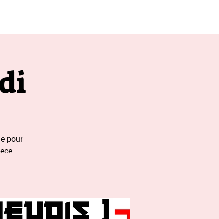
apres 20h00
di
le pour
iece