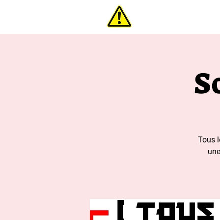
interdi
S
Tous l
une