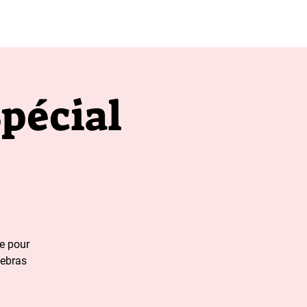
apres 20h00
pécial
e pour
nebras