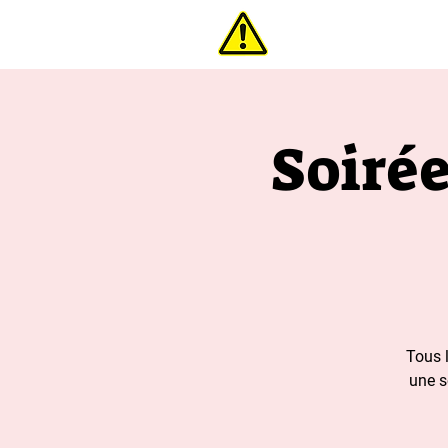
interdi
Soiré
Tous 
une s