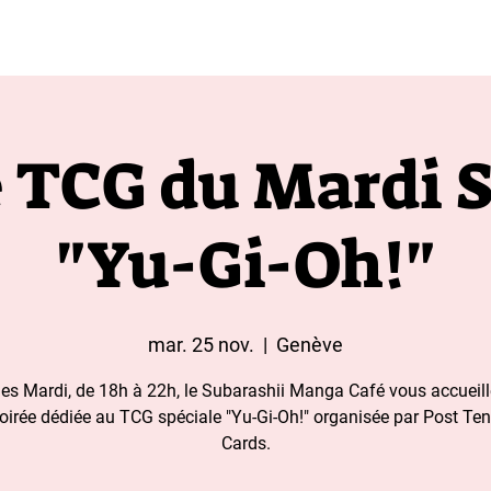
t aux moins de 18 ans 
e TCG du Mardi S
"Yu-Gi-Oh!"
mar. 25 nov.
  |  
Genève
les Mardi, de 18h à 22h, le Subarashii Manga Café vous accueill
oirée dédiée au TCG spéciale "Yu-Gi-Oh!" organisée par Post Te
Cards.