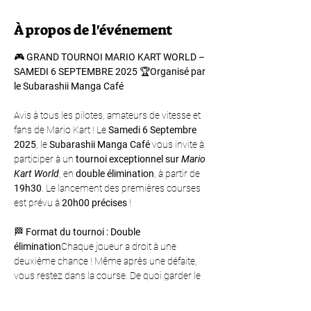
À propos de l'événement
🎮 
GRAND TOURNOI MARIO KART WORLD – 
SAMEDI 6 SEPTEMBRE 2025
 🏆
Organisé par 
le Subarashii Manga Café
Avis à tous les pilotes, amateurs de vitesse et 
fans de Mario Kart ! Le 
Samedi 6 Septembre 
2025
, le 
Subarashii Manga Café
 vous invite à 
participer à un 
tournoi exceptionnel sur 
Mario 
Kart World
, en 
double élimination
, à partir de 
19h30
. Le lancement des premières courses 
est prévu à 
20h00 précises
 !
🏁 
Format du tournoi : Double 
élimination
Chaque joueur a droit à une 
deuxième chance ! Même après une défaite, 
vous restez dans la course. De quoi garder le 
suspense jusqu’au dernier virage !