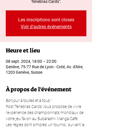
Tenebras Cards".
Les inscriptions sont closes
Voir d'autres événements
Heure et lieu
08 sept. 2024, 18:00 – 22:00
Genève, 75-77 Rue de Lyon - Coté, Av. d'Aïre,
1203 Genève, Suisse
À propos de l'événement
Bonjour à toutes et à tous !
Post Tenebras Cards vous propose de vivre 
l'expérience des championnats mondiaux de 
votre jeu favori au Subarashii Manga Café.
Les règles sont simples: un tournoi, suivant la 