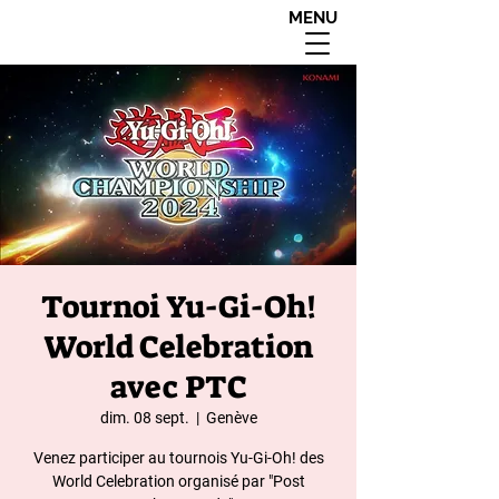
MENU
interdit aux moins de
18 ans apres 20h00
Tournoi Yu-Gi-Oh!
World Celebration
avec PTC
dim. 08 sept.
  |  
Genève
Venez participer au tournois Yu-Gi-Oh! des
World Celebration organisé par "Post