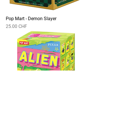
Pop Mart - Demon Slayer
Prix
25.00 CHF
Pop Mart - Alien (Toy Story)
Prix
25.00 CHF