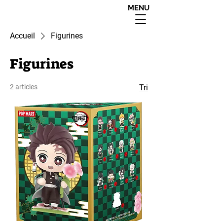
MENU
interdit aux moins de
18 ans apres 20h00
Accueil
Figurines
Figurines
2 articles
Tri